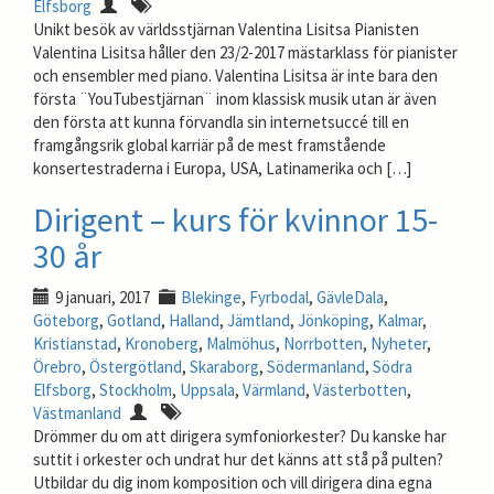
Elfsborg
Unikt besök av världsstjärnan Valentina Lisitsa Pianisten
Valentina Lisitsa håller den 23/2-2017 mästarklass för pianister
och ensembler med piano. Valentina Lisitsa är inte bara den
första ¨YouTubestjärnan¨ inom klassisk musik utan är även
den första att kunna förvandla sin internetsuccé till en
framgångsrik global karriär på de mest framstående
konsertestraderna i Europa, USA, Latinamerika och […]
Dirigent – kurs för kvinnor 15-
30 år
9 januari, 2017
Blekinge
,
Fyrbodal
,
GävleDala
,
Göteborg
,
Gotland
,
Halland
,
Jämtland
,
Jönköping
,
Kalmar
,
Kristianstad
,
Kronoberg
,
Malmöhus
,
Norrbotten
,
Nyheter
,
Örebro
,
Östergötland
,
Skaraborg
,
Södermanland
,
Södra
Elfsborg
,
Stockholm
,
Uppsala
,
Värmland
,
Västerbotten
,
Västmanland
Drömmer du om att dirigera symfoniorkester? Du kanske har
suttit i orkester och undrat hur det känns att stå på pulten?
Utbildar du dig inom komposition och vill dirigera dina egna