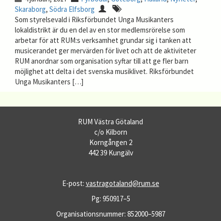
Skaraborg
,
Södra Elfsborg
Som styrelsevald i Riksförbundet Unga Musikanters
lokaldistrikt är du en del av en stor medlemsrörelse som
arbetar för att RUM:s verksamhet grundar sig i tanken att
musicerandet ger mervärden för livet och att de aktiviteter
RUM anordnar som organisation syftar till att ge fler barn
möjlighet att delta i det svenska musiklivet. Riksförbundet
Unga Musikanters […]
RUM Västra Götaland
c/o Kilborn
Korngången 2
442 39 Kungälv
E-post:
vastragotaland@rum.se
Pg: 950917–5
Organisationsnummer: 852000–5987