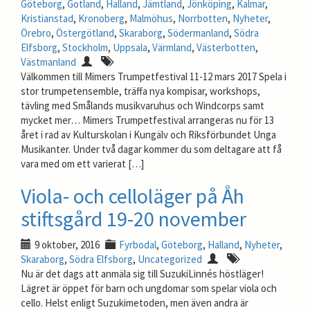
Göteborg
,
Gotland
,
Halland
,
Jämtland
,
Jönköping
,
Kalmar
,
Kristianstad
,
Kronoberg
,
Malmöhus
,
Norrbotten
,
Nyheter
,
Örebro
,
Östergötland
,
Skaraborg
,
Södermanland
,
Södra
Elfsborg
,
Stockholm
,
Uppsala
,
Värmland
,
Västerbotten
,
Västmanland
Välkommen till Mimers Trumpetfestival 11-12 mars 2017 Spela i
stor trumpetensemble, träffa nya kompisar, workshops,
tävling med Smålands musikvaruhus och Windcorps samt
mycket mer… Mimers Trumpetfestival arrangeras nu för 13
året i rad av Kulturskolan i Kungälv och Riksförbundet Unga
Musikanter. Under två dagar kommer du som deltagare att få
vara med om ett varierat […]
Viola- och celloläger på Åh
stiftsgård 19-20 november
9 oktober, 2016
Fyrbodal
,
Göteborg
,
Halland
,
Nyheter
,
Skaraborg
,
Södra Elfsborg
,
Uncategorized
Nu är det dags att anmäla sig till SuzukiLinnés höstläger!
Lägret är öppet för barn och ungdomar som spelar viola och
cello. Helst enligt Suzukimetoden, men även andra är