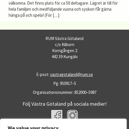
välkomna. Det finns plats för ca 50 deltagare. Lägret är till för
hela familjen och medföljande vuxna och syskon får gärna
hänga på och spela! (För […]
RUM Västra Götaland
c/o Kilborn
Korngången 2
442 39 Kungälv
E-post:
vastragotaland@rum.se
Pg: 950917–5
Organisationsnummer: 852000–5987
Följ Västra Götaland på sociala medier!
We value your privacy
Fler RUM-webbplatser