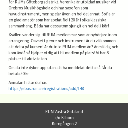
för RUMs Göteborgsdistrikt. Veronika är utbildad musiker vid
Örebros Musikhögskola och har saxofon som
huvudinstrument, men spelar även en hel del annat. Sofia är
en glad amatör som har spelat fiol i 20 år i olika klassiska
sammanhang. Båda har dessutom sjungit en hel del i kör!
Kvällen vänder sig till RUM-medlemmar som är nybörjare inom
arrangering. Oavsett genre och instrument är du välkommen
att delta på kursen! Är du inte RUM-medlem än? Anmäl dig och
kom ändå så hjälper vi dig att bli medlem på plats! Vi har 8
platser till aktiviteten.
Om du inte dyker upp utan att ha meddelat detta så får du
betala 50 kr.
Anmälan hittar du här:
https://ebas.rum.se/registrations/add/148
RUM Västra Götaland
c/o Kilborn
Korngången 2